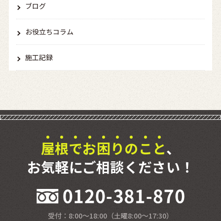
ブログ
お役立ちコラム
施工記録
屋
根
で
お
困
り
の
こ
と
、
お気軽にご相談ください！
受付：8:00〜18:00（⼟曜8:00〜17:30）