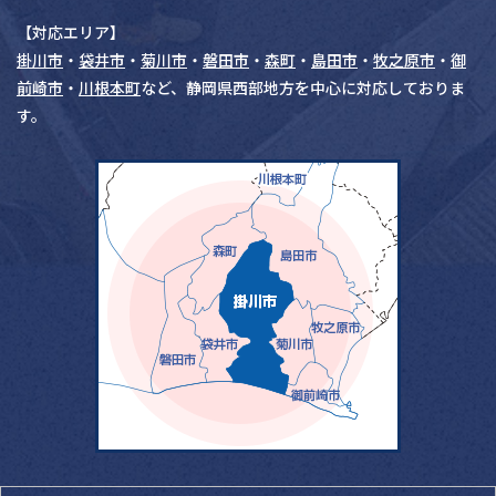
【対応エリア】
掛川市
・
袋井市
・
菊川市
・
磐田市
・
森町
・
島田市
・
牧之原市
・
御
前崎市
・
川根本町
など、静岡県西部地方を中心に対応しておりま
す。