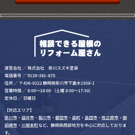
運営会社 ／ 株式会社 掛川スズキ塗装
電話番号 ／
0120-381-870
住所 ／ 〒436-0222 静岡県掛川市下垂⽊1938-1
営業時間 ／ 8:00〜18:00 （⼟曜 8:00〜17:30）
定休⽇ ／ ⽇曜⽇
【対応エリア】
掛川市
・
袋井市
・
菊川市
・
磐田市
・
森町
・
島田市
・
牧之原市
・
御
前崎市
・
川根本町
など、静岡県西部地方を中心に対応しておりま
す。