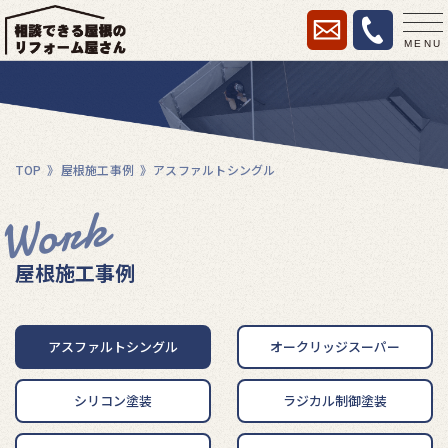
MENU
TOP
屋根施⼯事例
アスファルトシングル
Work
屋根施⼯事例
アスファルトシングル
オークリッジスーパー
シリコン塗装
ラジカル制御塗装