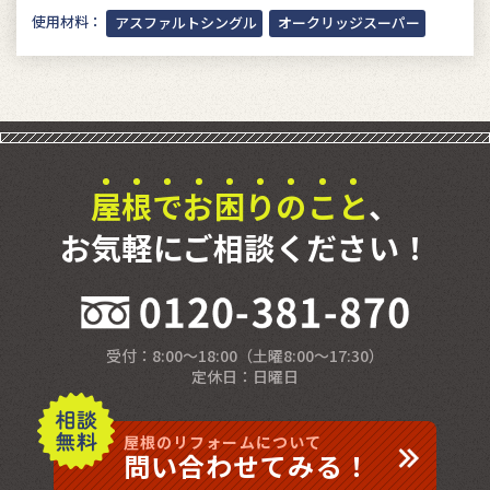
使用材料：
アスファルトシングル
オークリッジスーパー
屋
根
で
お
困
り
の
こ
と
、
お気軽にご相談ください！
受付：8:00〜18:00（⼟曜8:00〜17:30）
定休⽇：⽇曜⽇
屋根のリフォームについて
問い合わせてみる！