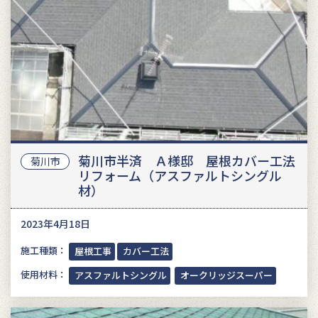
菊川市半済 Ａ様邸 屋根カバー工法
菊川市
リフォーム（アスファルトシングル
材）
2023年4月18日
施工種類：
屋根工事
カバー工法
使用材料：
アスファルトシングル
オークリッジスーパー