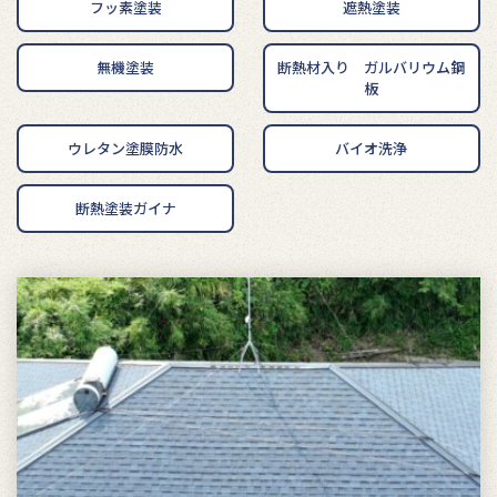
フッ素塗装
遮熱塗装
無機塗装
断熱材入り ガルバリウム鋼
板
ウレタン塗膜防水
バイオ洗浄
断熱塗装ガイナ